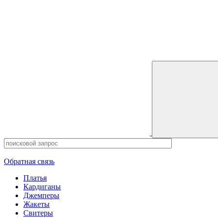
0
0 позиций
на сумму
0 ₽
Обратная связь
Платья
Кардиганы
Джемперы
Жакеты
Свитеры